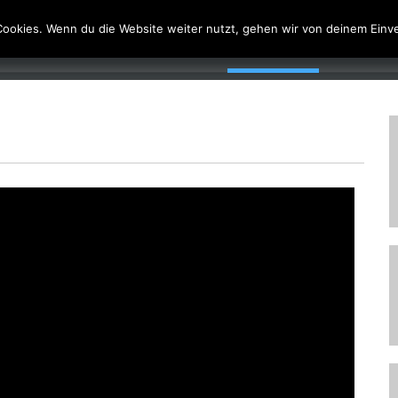
DE
ookies. Wenn du die Website weiter nutzt, gehen wir von deinem Einve
STARTSEITE
DER VEREIN
BILDER & VIDEO
DOWNLOAD