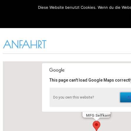
Diese Website benutzt Cookies. Wenn du die Websi
MFG-SELFKANT.DE
STARTSEITE
DER
ANFAHRT
This page can't load Google Maps correctl
O
Do you own this website?
MFG Selfkant